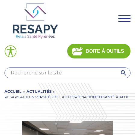
Aller
Panneau de gestion des cookies
au
contenu
.
principal
BOITE À OUTILS
QUI
SOMMES-
You
ACCUEIL
»
ACTUALITÉS
»
NOUS
?
RESAPY AUX UNIVERSITÉS DE LA COORDINATION EN SANTÉ À ALBI
are
HAD
DAC
here
ÉQUIPES
EXPERTES
OFFRE